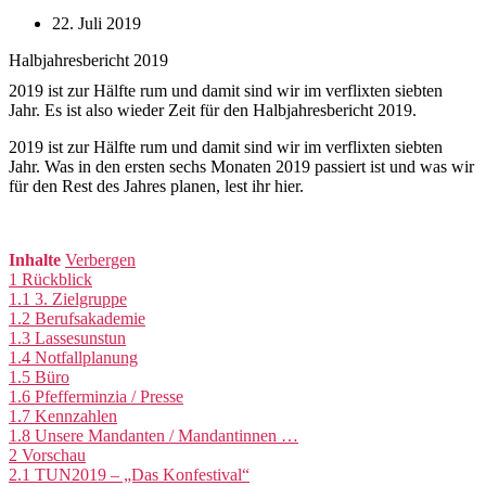
22. Juli 2019
Halbjahresbericht 2019
2019 ist zur Hälfte rum und damit sind wir im verflixten siebten
Jahr. Es ist also wieder Zeit für den Halbjahresbericht 2019.
2019 ist zur Hälfte rum und damit sind wir im verflixten siebten
Jahr. Was in den ersten sechs Monaten 2019 passiert ist und was wir
für den Rest des Jahres planen, lest ihr hier.
Inhalte
Verbergen
1
Rückblick
1.1
3. Zielgruppe
1.2
Berufsakademie
1.3
Lassesunstun
1.4
Notfallplanung
1.5
Büro
1.6
Pfefferminzia / Presse
1.7
Kennzahlen
1.8
Unsere Mandanten / Mandantinnen …
2
Vorschau
2.1
TUN2019 – „Das Konfestival“