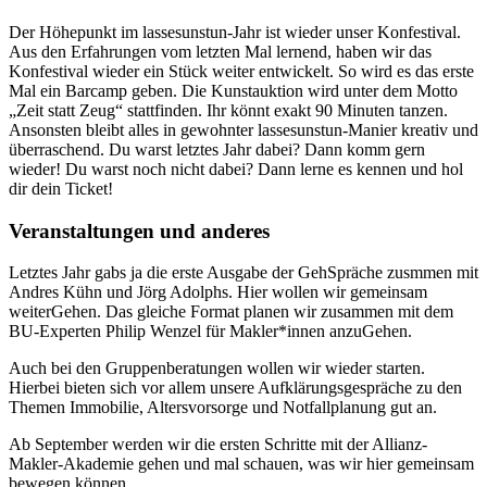
Der Höhepunkt im lassesunstun-Jahr ist wieder unser Konfestival.
Aus den Erfahrungen vom letzten Mal lernend, haben wir das
Konfestival wieder ein Stück weiter entwickelt. So wird es das erste
Mal ein Barcamp geben. Die Kunstauktion wird unter dem Motto
„Zeit statt Zeug“ stattfinden. Ihr könnt exakt 90 Minuten tanzen.
Ansonsten bleibt alles in gewohnter lassesunstun-Manier kreativ und
überraschend. Du warst letztes Jahr dabei? Dann komm gern
wieder! Du warst noch nicht dabei? Dann lerne es kennen und hol
dir dein Ticket!
Veranstaltungen und anderes
Letztes Jahr gabs ja die erste Ausgabe der GehSpräche zusmmen mit
Andres Kühn und Jörg Adolphs. Hier wollen wir gemeinsam
weiterGehen. Das gleiche Format planen wir zusammen mit dem
BU-Experten Philip Wenzel für Makler*innen anzuGehen.
Auch bei den Gruppenberatungen wollen wir wieder starten.
Hierbei bieten sich vor allem unsere Aufklärungsgespräche zu den
Themen Immobilie, Altersvorsorge und Notfallplanung gut an.
Ab September werden wir die ersten Schritte mit der Allianz-
Makler-Akademie gehen und mal schauen, was wir hier gemeinsam
bewegen können.