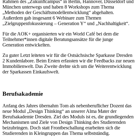
Rahmen des „Zukunftcampus“ in Berlin, Hannover, Düsseldorf und
München unterwegs und haben 8 Workshops zum Thema
„Methoden der Geschäftsmodellentwicklung“ abgehalten.
Außerdem gab insgesamt 6 Webinare zum Themen
„Zielgruppenfokussierung – Generation Y“ und „Nachhaltigkeit“.
Für die AOK+ organisierten wir ein World Café bei dem die
Teilnehmer*innen digitale Beratungsansätze für die junge
Generation entwickelten.
Zu guter Letzt leiteten wir für die Ostsächsische Sparkasse Dresden
2 Kundenlabore. Beim Ersten erfassten wir die Feedbacks zur neuen
Immobilienwelt. Das Zweite drehte sich um die Weiterentwicklung
der Sparkassen Einkaufswelt.
Berufsakademie
Anfang des Jahres übernahm Tom als nebenberuflicher Dozent das
neue Modul „Design Thinking“ an unserer Alma Mater der
Berufsakademie Dresden. Ziel des Moduls ist es, die grundlegenden
Mechanismen und Ziele von Design Thinking des Studierenden
beizubringen. Doch statt Frontbeschallung erarbeiten sich die
Studierenden in Kleingruppen das Thema selbstständig.