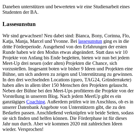
Daneben unterstützen und bewerteten wir eine Studienarbeit eines
Studenten der BA.
Lassesunstun
Wir sind gewachsen! Neu dabei sind: Bianca, Bony, Corinna, Flo,
Katja, Manja, Marcel und Yvonne. Bei
lassesunstun
ging es in die
dritte Förderperiode. Ausgehend von den Erfahrungen der ersten
Runde haben wir den Modus etwas abgeändert. Statt dass wir 10
Projekte von Anfang bis Ende begleiten, bieten wir nun bei jedem
Meet-Up drei neuen (oder alten) Projekten die Chance, sich
vorzustellen. Insgesamt boten wir bisher 9 Ideen und Projekten eine
Bühne, um sich anderen zu zeigen und Unterstützung zu gewinnen.
In den drei wechselnden Locations (queo, TAG24, Gründerrakete)
haben alles in allem über 150 Menschen den Projekten gelauscht.
Neben der Bühne bei den Meet-Ups profitieren die Projekte von der
Vorstellung in unserem Blog. Nach jedem MeetUp gibt es ein
ganztägiges
Coaching
. Außerdem prüfen wir im Anschluss, ob es in
unserer Datenbank Angebote von Unterstützern gibt, die zu den
Bedarfen passen. Anschließend verknüpfen wir beide Seiten, sodass
sie sich finden und helfen können. Die Förderphase ist für dieses
Jahr nun durch. Aber wir kommen 2020 mit zahlreichen Ideen
wieder. Versprochen!