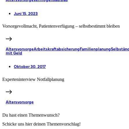
Juni 15, 2023
Vorsorgevollmacht, Patientenverfügung – selbstbestimmt bleiben
Altersvorsorge
Arbeitskraftabsicherung
Familienplanung
Selbständ
mit Geld
Oktober 30, 2017
Experteninterview Notfallplanung
Altersvorsorge
Du hast einen Themenwunsch?
Schicke uns hier deinen Themenvorschlag!