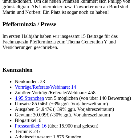
umfunktioniert. Um die neuen Pflanzen kümmert sich Philipp von
grünstadtgrau. Als Untermieter bzw. Coworker neu an Bord sind
Martin und Norbert. Ein Platz ist sogar noch zu haben!
Pfefferminzia / Presse
Im ersten Halbjahr haben wir insgesamt 15 Beiträge für das
Fachmagazin Pfefferminzia zum Thema Generation Y und
Versicherungen geschrieben.
Kennzahlen
Neukunden: 23
Vorträge/Referate/Webinare: 14
Zuhörer Vorträge/Referate/Webinare: 458
4,95 Sternchen
von 5 möglichen (von über 140 Bewertung)
Umsatz: 85.046€ (+3% ggü. Vorjahreszeitraum)
Ausgaben 54.947€ (+39% ggü. Vorjahreszeitraum)
Gewinn: 30.099€ (-30% ggü. Vorjahreszeitraum)
Blogartikel: 6
Presseartikel: 16
(über 15.900 mal gelesen)
Termine: 237
Arbeitszeit gesamt: 1.875 Stunden