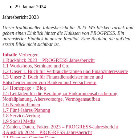
29. Januar 2024
Jahresbericht 2023
Unser traditioneller Jahresbericht für 2023. Wir blicken zurück und
geben einen Einblick hinter die Kulissen von PROGRESS. Ein
unzensierter Einblick in unsere Realität. Eine Realität, die auf den
ersten Blick nicht sichtbar ist.
Inhalte
Verbergen
1
Rückblick 2023 – PROGRESS-Jahresbericht
1.1
Workshops, Seminare und Co.
1.2
Unser 1. Buch für Verbraucher:innen und Finanzinteressierte
1.3
Unser 2. Buch für Finanzdienstleister:innen und
Entscheider:innen von Banken und Versicherern
1.4
Homepage + Blog
1.5
Leitfäden für die Beratung zu Einkommensabsicherung,
Notfallplanung, Altersvorsorge, Vermögensaufbau
1.6
Neukund:innen
1.7
Fünf-Jahres-Planung
1.8
Service-Vertrag
1.9
Social Media
2
Zahlen, Daten, Fakten 2023 – PROGRESS-Jahresbericht
3
Ausblick 2024 – PROGRESS-Jahresbericht
3.1
Beratung Gender Gaps