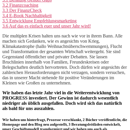
3.2
Finanzcoaching
3.3
Der FinanzCheck
3.4
E-Book Nachhaltigkeit
3.5
Entwicklung Empfehlungsmarketing
3.6
Auf das es einfach euer und unser Jahr wird!
Die multiplen Krisen halten uns nach wie vor in ihrem Bann. Alle
machen sich Gedanken, wie es angesichts von Krieg,
Klimakatastrophe (hallo Weihnachtsüberschwemmungen), Flucht
und Transformation der gesamten Wirtschaft weitergeht. Sie sind
Gegenstand öffentlicher und privater Debatten. Sie lassen
Bruchlinien innerhalb von Familien, Freundeskreisen oder
Belegschaften deutlich hervortreten. Doch dürfen wir angesichts der
zahlreichen Herausforderungen nicht verzagen, sondern versuchen,
das in unserer Macht stehende für positive Veränderungen im
Kleinen wie Großen zu unternehmen.
Wir haben das letzte Jahr viel in die Weiterentwicklung von
PROGRESS investiert. Der Gewinn ist dadurch wesentlich
niedriger als üblich ausgefallen.
Doch wird sich das natürlich
als bald für uns auszahlen.
Wir haben uns hinterfragt, Prozesse verschlankt, 2 Bücher veröffentlicht, die
Homepage und den Blog neu aufgestellt, 3 Beratungsleitfäden entwickelt,
unser Geschäftsmodell transformiert und wir haben uns auch als