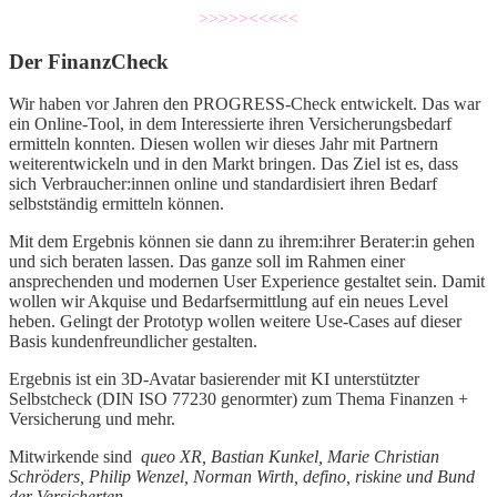
>>>>><<<<<
Der FinanzCheck
Wir haben vor Jahren den PROGRESS-Check entwickelt. Das war
ein Online-Tool, in dem Interessierte ihren Versicherungsbedarf
ermitteln konnten. Diesen wollen wir dieses Jahr mit Partnern
weiterentwickeln und in den Markt bringen. Das Ziel ist es, dass
sich Verbraucher:innen online und standardisiert ihren Bedarf
selbstständig ermitteln können.
Mit dem Ergebnis können sie dann zu ihrem:ihrer Berater:in gehen
und sich beraten lassen. Das ganze soll im Rahmen einer
ansprechenden und modernen User Experience gestaltet sein. Damit
wollen wir Akquise und Bedarfsermittlung auf ein neues Level
heben. Gelingt der Prototyp wollen weitere Use-Cases auf dieser
Basis kundenfreundlicher gestalten.
Ergebnis ist ein 3D-Avatar basierender mit KI unterstützter
Selbstcheck (DIN ISO 77230 genormter) zum Thema Finanzen +
Versicherung und mehr.
Mitwirkende sind
queo XR, Bastian Kunkel, Marie Christian
Schröders, Philip Wenzel, Norman Wirth, defino, riskine und Bund
der Versicherten.