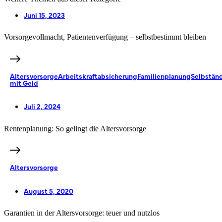
Juni 15, 2023
Vorsorgevollmacht, Patientenverfügung – selbstbestimmt bleiben
Altersvorsorge
Arbeitskraftabsicherung
Familienplanung
Selbständ
mit Geld
Juli 2, 2024
Rentenplanung: So gelingt die Altersvorsorge
Altersvorsorge
August 5, 2020
Garantien in der Altersvorsorge: teuer und nutzlos