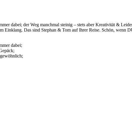
dabei; der Weg manchmal steinig – stets aber Kreativität & Leidens
m Einklang. Das sind Stephan & Tom auf Ihrer Reise. Schön, wenn DU 
mmer dabei;
 Gepäck;
rgewöhnlich;