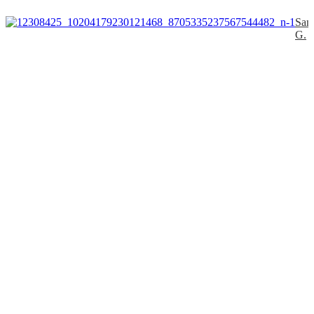
San
G.