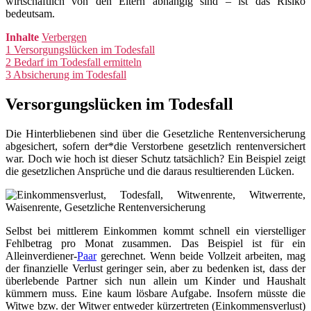
wirtschaftlich von den Eltern abhängig sind – ist das Risiko
bedeutsam.
Inhalte
Verbergen
1
Versorgungslücken im Todesfall
2
Bedarf im Todesfall ermitteln
3
Absicherung im Todesfall
Versorgungslücken im Todesfall
Die Hinterbliebenen sind über die Gesetzliche Rentenversicherung
abgesichert, sofern der*die Verstorbene gesetzlich rentenversichert
war. Doch wie hoch ist dieser Schutz tatsächlich? Ein Beispiel zeigt
die gesetzlichen Ansprüche und die daraus resultierenden Lücken.
Selbst bei mittlerem Einkommen kommt schnell ein vierstelliger
Fehlbetrag pro Monat zusammen. Das Beispiel ist für ein
Alleinverdiener-
Paar
gerechnet. Wenn beide Vollzeit arbeiten, mag
der finanzielle Verlust geringer sein, aber zu bedenken ist, dass der
überlebende Partner sich nun allein um Kinder und Haushalt
kümmern muss. Eine kaum lösbare Aufgabe. Insofern müsste die
Witwe bzw. der Witwer entweder kürzertreten (Einkommensverlust)