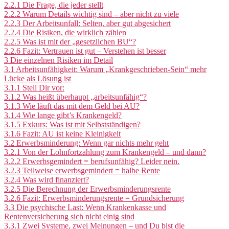
2.2.1
Die Frage, die jeder stellt
2.2.2
Warum Details wichtig sind – aber nicht zu viele
2.2.3
Der Arbeitsunfall: Selten, aber gut abgesichert
2.2.4
Die Risiken, die wirklich zählen
2.2.5
Was ist mit der „gesetzlichen BU“?
2.2.6
Fazit: Vertrauen ist gut – Verstehen ist besser
3
Die einzelnen Risiken im Detail
3.1
Arbeitsunfähigkeit: Warum „Krankgeschrieben-Sein“ mehr
Lücke als Lösung ist
3.1.1
Stell Dir vor:
3.1.2
Was heißt überhaupt „arbeitsunfähig“?
3.1.3
Wie läuft das mit dem Geld bei AU?
3.1.4
Wie lange gibt’s Krankengeld?
3.1.5
Exkurs: Was ist mit Selbstständigen?
3.1.6
Fazit: AU ist keine Kleinigkeit
3.2
Erwerbsminderung: Wenn gar nichts mehr geht
3.2.1
Von der Lohnfortzahlung zum Krankengeld – und dann?
3.2.2
Erwerbsgemindert = berufsunfähig? Leider nein.
3.2.3
Teilweise erwerbsgemindert = halbe Rente
3.2.4
Was wird finanziert?
3.2.5
Die Berechnung der Erwerbsminderungsrente
3.2.6
Fazit: Erwerbsminderungsrente = Grundsicherung
3.3
Die psychische Last: Wenn Krankenkasse und
Rentenversicherung sich nicht einig sind
3.3.1
Zwei Systeme, zwei Meinungen – und Du bist die