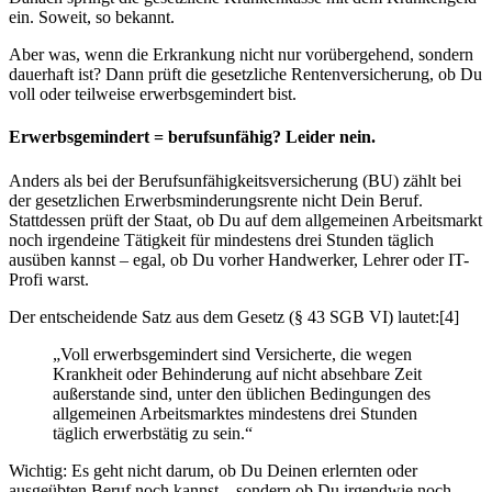
ein. Soweit, so bekannt.
Aber was, wenn die Erkrankung nicht nur vorübergehend, sondern
dauerhaft ist? Dann prüft die gesetzliche Rentenversicherung, ob Du
voll oder teilweise erwerbsgemindert bist.
Erwerbsgemindert = berufsunfähig? Leider nein.
Anders als bei der Berufsunfähigkeitsversicherung (BU) zählt bei
der gesetzlichen Erwerbsminderungsrente nicht Dein Beruf.
Stattdessen prüft der Staat, ob Du auf dem allgemeinen Arbeitsmarkt
noch irgendeine Tätigkeit für mindestens drei Stunden täglich
ausüben kannst – egal, ob Du vorher Handwerker, Lehrer oder IT-
Profi warst.
Der entscheidende Satz aus dem Gesetz (§ 43 SGB VI) lautet:[4]
„Voll erwerbsgemindert sind Versicherte, die wegen
Krankheit oder Behinderung auf nicht absehbare Zeit
außerstande sind, unter den üblichen Bedingungen des
allgemeinen Arbeitsmarktes mindestens drei Stunden
täglich erwerbstätig zu sein.“
Wichtig: Es geht nicht darum, ob Du Deinen erlernten oder
ausgeübten Beruf noch kannst – sondern ob Du irgendwie noch