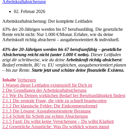
Arbeitskraftabsicherung
02. Februar 2026
Arbeitskraftabsicherung: Der komplette Leitfaden
43% der 20-Jährigen werden bis 67 berufsunfähig. Die gesetzliche
Rente reicht nicht: Nur 1.000 €/Monat. Erfahre, wie du deine
Arbeitskraft richtig absicherst – ausgabenorientiert & individuell.
43% der 20-Jährigen werden bis 67 berufsunfähig – gesetzliche
Absicherung reicht nicht (unter 1.000 € netto).
Dieser Leitfaden
zeigt dir schrittweise, wie du deine
Arbeitskraft richtig absicherst
:
Bedarf ermitteln, BU vs. EU vergleichen, ausgabenorientiert planen
– bis zur Rente.
Starte jetzt und schütze deine finanzielle Existenz.
Inhalte
Verbergen
1
Warum dieser Leitfaden existenziell für Dich ist
2
Die Grundlagen der Arbeitskraftabsicherung
2.1
Wie Du Deinen wirklichen Bedarf bei Berufsunfähigkeit findest
2.1.1
Die zentrale Frage, die viele zu schnell beantworten
2.1.2
Der klassische Fehler: Die Einkommensformel
2.1.3
Die Lösung: Ausgabenorientierte Beratung
2.1.4
Schritt für Schritt zur echten Absicherung
2.1.5
Fazit: Du willst keine Versicherung – Du willst Klarheit
2.2
Gesetzliche Ansprüche: Was Du wirklich wissen musst