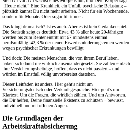
Stell Dir vor: Du wachst eines Morgens auf, und Dein Körper sagt
„Heute nicht.“ Eine Krankheit, ein Unfall, psychische Belastung –
plötzlich kannst Du nicht mehr arbeiten. Nicht für ein Wochenende,
sondern für Monate. Oder sogar für immer.
Das klingt dramatisch? Ist es auch. Aber es ist kein Gedankenspiel.
Die Statistik zeigt es deutlich: Etwa 43 % aller heute 20-Jährigen
werden bis zum Renteneintritt mit 67 mindestens einmal
berufsunfähig. 42,3 % der neuen Erwerbsminderungsrenten werden
wegen psychischer Erkrankungen bewilligt.
Und doch: Die meisten Menschen, die von ihrem Beruf leben,
haben sich damit nie wirklich auseinandergesetzt. Sie zahlen einfach
ihre Versicherungsbeiträge, hoffen, dass es nicht passiert – und
würden im Ernstfall völlig unvorbereitet dastehen.
Dieser Leitfaden ist anders. Hier geht’s nicht um
Versicherungsdeutsch oder Verkaufsgespräche. Hier geht’s um
Klartext. Um die Fragen, die wirklich zählen. Und um Antworten,
die Dir helfen, Deine finanzielle Existenz zu schützen – bewusst,
individuell und mit offenen Augen.
Die Grundlagen der
Arbeitskraftabsicherung