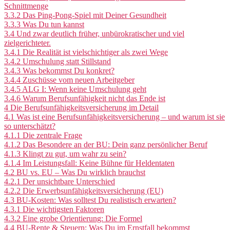
Schnittmenge
3.3.2
Das Ping-Pong-Spiel mit Deiner Gesundheit
3.3.3
Was Du tun kannst
3.4
Und zwar deutlich früher, unbürokratischer und viel
zielgerichteter.
3.4.1
Die Realität ist vielschichtiger als zwei Wege
3.4.2
Umschulung statt Stillstand
3.4.3
Was bekommst Du konkret?
3.4.4
Zuschüsse vom neuen Arbeitgeber
3.4.5
ALG I: Wenn keine Umschulung geht
3.4.6
Warum Berufsunfähigkeit nicht das Ende ist
4
Die Berufsunfähigkeitsversicherung im Detail
4.1
Was ist eine Berufsunfähigkeitsversicherung – und warum ist sie
so unterschätzt?
4.1.1
Die zentrale Frage
4.1.2
Das Besondere an der BU: Dein ganz persönlicher Beruf
4.1.3
Klingt zu gut, um wahr zu sein?
4.1.4
Im Leistungsfall: Keine Bühne für Heldentaten
4.2
BU vs. EU – Was Du wirklich brauchst
4.2.1
Der unsichtbare Unterschied
4.2.2
Die Erwerbsunfähigkeitsversicherung (EU)
4.3
BU-Kosten: Was solltest Du realistisch erwarten?
4.3.1
Die wichtigsten Faktoren
4.3.2
Eine grobe Orientierung: Die Formel
4.4
BU-Rente & Steuern: Was Du im Ernstfall bekommst