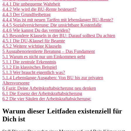
4.4.1
Die unbequeme Wahrheit
4.4.2
Wie wird die BU-Rente besteuert?
4.4.3
Der Grundfreibetrag
4.4.4
Was ist mit neuen Tarifen mit lebenslanger BU-Rente?
4.4.5
Sozialversicherung: Die unsichtbare Kostenfalle
4.4.6
Wie kannst Du das vermeiden?
4.5
Besondere Klauseln in der BU: Darauf solltest Du achten
4.5.1
Die DU-Klausel für Beamte
4.5.2
Weitere wichtige Klauseln
5
Ausgabenorientierte Beratung – Das Fundament
5.1
Warum es nicht nur um Einkommen geht
5.1.1
Die zentrale Erkenntnis
5.1.2
Ein klassisches Beispiel
5.1.3
Wer braucht eigentlich was?
5.1.4
Lebenslange Ausgaben: Von BU bis zur privaten
Altersvorsorge
6
Fazit: Deine Arbeitskraftabsicherung neu denken
6.1
Die Essenz der Arbeitskraftabsicherung
6.2
Die vier Säulen der Arbeitskraftabsicherung:
Warum dieser Leitfaden existenziell für
Dich ist