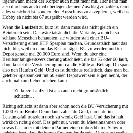
irgendwann macht der Körper auch nicht mehr mit. Hier kann man
also durchaus auch mal überlegen, keinen Zuschlag zu zahlen, damit
alles versichert ist, sondern den Ausschluss zu akzeptieren, weil das
Hobby eh nicht bis 67 ausgeübt werden wird.
Wenn die
Laufzeit
zu kurz ist, dann muss das nicht gleich ein
Beinbruch sein. Das wäre tatsächlich die Variante, wo nicht so
schlaue Menschen behaupten, sie würden statt einer BU-
Versicherung einen ETF-Sparplan machen. Grundsätzlich haut das
nicht hin, weil du dann das Risiko trägst, BU zu werden und im
Depot gerade mal 20.000 Euro sind. Wenn du aber eine
Berufsunfähigkeitsversicherung abschließt, die bis 55 oder 60 läuft,
dann kostet die Versicherung nur ca. die Hälfte an Beitrag. Du sparst
also nen Haufen Geld. Und es ist durchaus realistisch, dass man bei
gelebter Sparsamkeit mit 60 einen Depotwert sein Eigen nennt, der
auch mal zum Leben reichen kann.
Zu kurze Laufzeit ist also auch nicht grundsätzlich
schlecht…
Richtig schlecht ist dann aber schon noch die BU-Versicherung mit
1.000 Euro
Rente
. Denn dann zahlst du Geld, damit du im
Leistungsfall trotzdem noch zu wenig Geld hast. Und das ist halt
wirklich richtig doof. Das geht nur, wenn du Mieteinnahmen oder
sowas hast oder mit deinem Partner einen unbrechbaren Schwur
geleistet hast, dass ihr immer füreinander da seid. Aber sonst ergibt