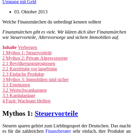
Umgang mit Geld
03. Oktober 2013
Welche Finanzmärchen du unbedingt kennen solltest
Finanzmärchen gibt es viele. Wir klären dich über Finanzmärchen
wie Steuervorteile, Altersvorsorge und sichere Immobilien auf.
Inhalte
Verbergen
1
Mythos 1: Steuervorteile
2
Mythos 2: Private Altersvorsorge
2.1
Bevölkerungsprognosen
2.2
Kurzfristig vor langfristig
2.3
Einfache Produkte
3
Mythos 3: Immobilien sind sicher
3.1
Emotionen
3.2
Wertschwankungen
3.3
Kapitalanlage
4
Fazit: Wachsam bleiben
Mythos 1:
Steuervorteile
Steuern sparen gehört zum Lieblingssport der Deutschen. Das macht
es für die zahlreichen
Finanzberater
sehr einfach, ihre Produkte an