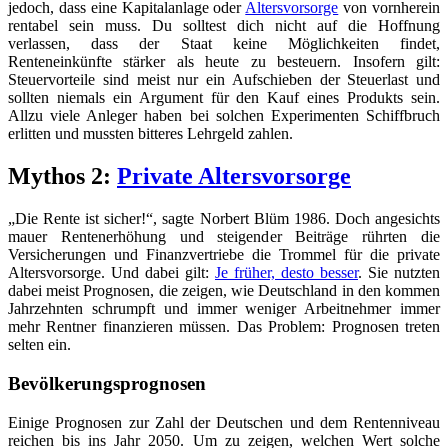
jedoch, dass eine Kapitalanlage oder
Altersvorsorge
von vornherein
rentabel sein muss. Du solltest dich nicht auf die Hoffnung
verlassen, dass der Staat keine Möglichkeiten findet,
Renteneinkünfte stärker als heute zu besteuern. Insofern gilt:
Steuervorteile sind meist nur ein Aufschieben der Steuerlast und
sollten niemals ein Argument für den Kauf eines Produkts sein.
Allzu viele Anleger haben bei solchen Experimenten Schiffbruch
erlitten und mussten bitteres Lehrgeld zahlen.
Mythos 2:
Private Altersvorsorge
„Die Rente ist sicher!“, sagte Norbert Blüm 1986. Doch angesichts
mauer Rentenerhöhung und steigender Beiträge rührten die
Versicherungen und Finanzvertriebe die Trommel für die private
Altersvorsorge. Und dabei gilt:
Je früher, desto besser
. Sie nutzten
dabei meist Prognosen, die zeigen, wie Deutschland in den kommen
Jahrzehnten schrumpft und immer weniger Arbeitnehmer immer
mehr Rentner finanzieren müssen. Das Problem: Prognosen treten
selten ein.
Bevölkerungsprognosen
Einige Prognosen zur Zahl der Deutschen und dem Rentenniveau
reichen bis ins Jahr 2050. Um zu zeigen, welchen Wert solche