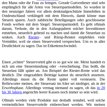
den Mann oder die Frau zu bringen. Gerade Gutverdiener sind sehr
empfänglich für alle Arten von Steuersparmodellen. So wurden in
den neunziger Jahren vor allem denkmalgeschützte Immobilien in
Ostdeutschland verklingelt mit dem Hinweis, damit könne man
Steuern sparen. Auch zahlreiche Beteiligungen oder geschlossene
Fonds werben mit dem Siegel: Steuersparmodell. Es geht oftmals
darum, Verluste, die in den Anfangsjahren solcher Investitionen
entstehen, steuerlich geltend zu machen und damit die Steuerlast zu
senken. Auch
Riester
– und Rürup-Renten empfehlen viele
Vermittler, weil sie einen Steuervorteil versprechen. Um es in aller
Deutlichkeit zu sagen: Das ist Etikettenschwindel.
Einen „echten“ Steuervorteil gibt es so gut wie nie. Meist handelt es
sich um eine Steuerstundung oder –verschiebung. Das heißt, die
Steuerlast fällt später an. Am Beispiel der Riester-Rente wird das
deutlich. Die eingezahlten Beiträge kannst du steuerlich ansetzen.
Allerdings musst du die Rente später voll versteuern. Die
Befürworter meinen, der Steuersatz im Alter sei niedriger, als in der
Erwerbsphase. Allerdings vermag niemand zu sagen, ob das
in 20
bis 30 Jahren
angesichts leerer Kassen noch immer so sein wird.
Oftmals werden viele Produkte nur deshalb rentabel, weil solche
vermeintlichen Steuervorteile einberechnet werden. Wir meinen