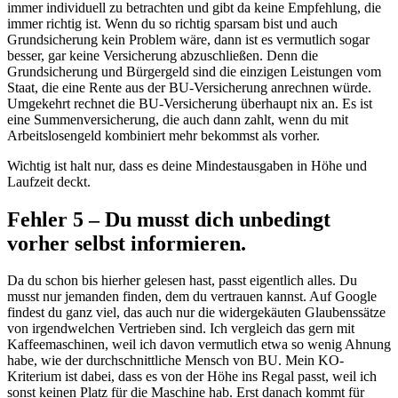
immer individuell zu betrachten und gibt da keine Empfehlung, die
immer richtig ist. Wenn du so richtig sparsam bist und auch
Grundsicherung kein Problem wäre, dann ist es vermutlich sogar
besser, gar keine Versicherung abzuschließen. Denn die
Grundsicherung und Bürgergeld sind die einzigen Leistungen vom
Staat, die eine Rente aus der BU-Versicherung anrechnen würde.
Umgekehrt rechnet die BU-Versicherung überhaupt nix an. Es ist
eine Summenversicherung, die auch dann zahlt, wenn du mit
Arbeitslosengeld kombiniert mehr bekommst als vorher.
Wichtig ist halt nur, dass es deine Mindestausgaben in Höhe und
Laufzeit deckt.
Fehler 5 – Du musst dich unbedingt
vorher selbst informieren.
Da du schon bis hierher gelesen hast, passt eigentlich alles. Du
musst nur jemanden finden, dem du vertrauen kannst. Auf Google
findest du ganz viel, das auch nur die widergekäuten Glaubenssätze
von irgendwelchen Vertrieben sind. Ich vergleich das gern mit
Kaffeemaschinen, weil ich davon vermutlich etwa so wenig Ahnung
habe, wie der durchschnittliche Mensch von BU. Mein KO-
Kriterium ist dabei, dass es von der Höhe ins Regal passt, weil ich
sonst keinen Platz für die Maschine hab. Erst danach kommt für