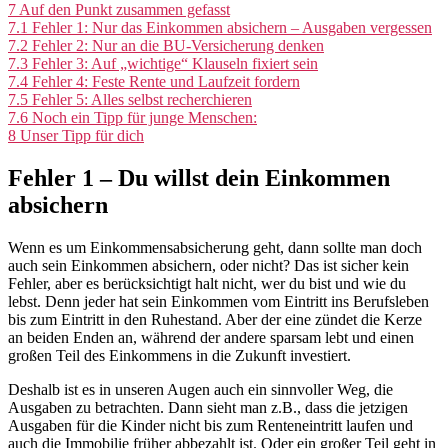
7
Auf den Punkt zusammen gefasst
7.1
Fehler 1: Nur das Einkommen absichern – Ausgaben vergessen
7.2
Fehler 2: Nur an die BU-Versicherung denken
7.3
Fehler 3: Auf „wichtige“ Klauseln fixiert sein
7.4
Fehler 4: Feste Rente und Laufzeit fordern
7.5
Fehler 5: Alles selbst recherchieren
7.6
Noch ein Tipp für junge Menschen:
8
Unser Tipp für dich
Fehler 1 – Du willst dein Einkommen
absichern
Wenn es um Einkommensabsicherung geht, dann sollte man doch
auch sein Einkommen absichern, oder nicht? Das ist sicher kein
Fehler, aber es berücksichtigt halt nicht, wer du bist und wie du
lebst. Denn jeder hat sein Einkommen vom Eintritt ins Berufsleben
bis zum Eintritt in den Ruhestand. Aber der eine zündet die Kerze
an beiden Enden an, während der andere sparsam lebt und einen
großen Teil des Einkommens in die Zukunft investiert.
Deshalb ist es in unseren Augen auch ein sinnvoller Weg, die
Ausgaben zu betrachten. Dann sieht man z.B., dass die jetzigen
Ausgaben für die Kinder nicht bis zum Renteneintritt laufen und
auch die Immobilie früher abbezahlt ist. Oder ein großer Teil geht in