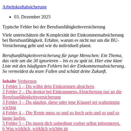
Arbeitskraftabsicherung
03. Dezember 2025
Typische Fehler bei der Berufsunfähigkeitsversicherung
Viele unterschätzen die Komplexität der Einkommensabsicherung
bei Berufsunfähigkeit. Erfahre, warum es nicht nur um die BU-
Versicherung geht und wie du individuell planst.
Berufsunfähigkeitsversicherung für junge Menschen: Ein Thema,
das viele um die 30 ignorieren – bis es zu spät ist. Hier eine klare
Liste mit den häufigsten Fehlern bei der Einkommensabsicherung.
So vermeidest du teure Fallen und schützt deine Zukunft.
Inhalte
Verbergen
1
Fehler 1 – Du willst dein Einkommen absichern
2
Fehler 2 – Du denkst bei Einkommens-Absicherung nur an die
Berufsunfähigkeitsversicherung
3
Fehler 3 – Du glaubst, diese oder jene Klausel sei wahnsinnig
wichtig
4
Fehler 4 – Die Rente muss so und so hoch sein und so und so
lange laufen.
5
Fehler 5 – Du musst dich unbedingt vorher selbst informieren.
6
Was wirklich, wirklich wichtig ist