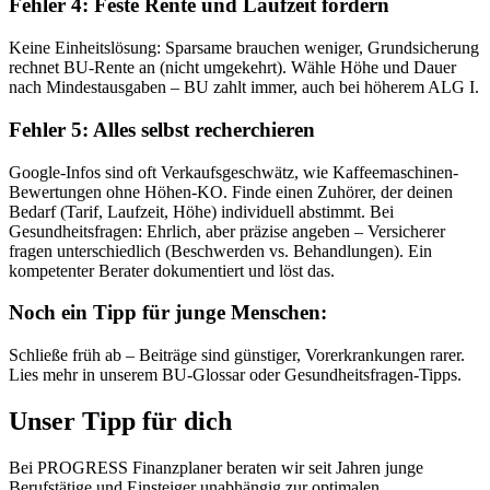
Fehler 4: Feste Rente und Laufzeit fordern
Keine Einheitslösung: Sparsame brauchen weniger, Grundsicherung
rechnet BU-Rente an (nicht umgekehrt). Wähle Höhe und Dauer
nach Mindestausgaben – BU zahlt immer, auch bei höherem ALG I.
Fehler 5: Alles selbst recherchieren
Google-Infos sind oft Verkaufsgeschwätz, wie Kaffeemaschinen-
Bewertungen ohne Höhen-KO. Finde einen Zuhörer, der deinen
Bedarf (Tarif, Laufzeit, Höhe) individuell abstimmt. Bei
Gesundheitsfragen: Ehrlich, aber präzise angeben – Versicherer
fragen unterschiedlich (Beschwerden vs. Behandlungen). Ein
kompetenter Berater dokumentiert und löst das.
Noch ein Tipp für junge Menschen:
Schließe früh ab – Beiträge sind günstiger, Vorerkrankungen rarer.
Lies mehr in unserem BU-Glossar oder Gesundheitsfragen-Tipps.
Unser Tipp für dich
Bei PROGRESS Finanzplaner beraten wir seit Jahren junge
Berufstätige und Einsteiger unabhängig zur optimalen