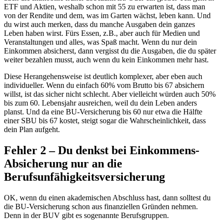
ETF und Aktien, weshalb schon mit 55 zu erwarten ist, dass man
von der Rendite und dem, was im Garten wächst, leben kann. Und
du wirst auch merken, dass du manche Ausgaben dein ganzes
Leben haben wirst. Fürs Essen, z.B., aber auch für Medien und
Veranstaltungen und alles, was Spaß macht. Wenn du nur dein
Einkommen absicherst, dann vergisst du die Ausgaben, die du später
weiter bezahlen musst, auch wenn du kein Einkommen mehr hast.
Diese Herangehensweise ist deutlich komplexer, aber eben auch
individueller. Wenn du einfach 60% vom Brutto bis 67 absichern
willst, ist das sicher nicht schlecht. Aber vielleicht würden auch 50%
bis zum 60. Lebensjahr ausreichen, weil du dein Leben anders
planst. Und da eine BU-Versicherung bis 60 nur etwa die Hälfte
einer SBU bis 67 kostet, steigt sogar die Wahrscheinlichkeit, dass
dein Plan aufgeht.
Fehler 2 – Du denkst bei Einkommens-
Absicherung nur an die
Berufsunfähigkeitsversicherung
OK, wenn du einen akademischen Abschluss hast, dann solltest du
die BU-Versicherung schon aus finanziellen Gründen nehmen.
Denn in der BUV gibt es sogenannte Berufsgruppen.