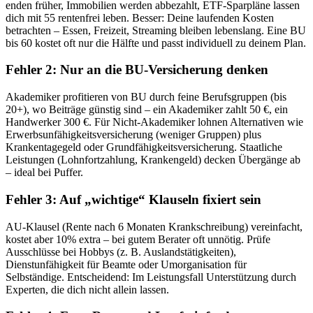
enden früher, Immobilien werden abbezahlt, ETF-Sparpläne lassen
dich mit 55 rentenfrei leben. Besser: Deine laufenden Kosten
betrachten – Essen, Freizeit, Streaming bleiben lebenslang. Eine BU
bis 60 kostet oft nur die Hälfte und passt individuell zu deinem Plan.
Fehler 2: Nur an die BU-Versicherung denken
Akademiker profitieren von BU durch feine Berufsgruppen (bis
20+), wo Beiträge günstig sind – ein Akademiker zahlt 50 €, ein
Handwerker 300 €. Für Nicht-Akademiker lohnen Alternativen wie
Erwerbsunfähigkeitsversicherung (weniger Gruppen) plus
Krankentagegeld oder Grundfähigkeitsversicherung. Staatliche
Leistungen (Lohnfortzahlung, Krankengeld) decken Übergänge ab
– ideal bei Puffer.
Fehler 3: Auf „wichtige“ Klauseln fixiert sein
AU-Klausel (Rente nach 6 Monaten Krankschreibung) vereinfacht,
kostet aber 10% extra – bei gutem Berater oft unnötig. Prüfe
Ausschlüsse bei Hobbys (z. B. Auslandstätigkeiten),
Dienstunfähigkeit für Beamte oder Umorganisation für
Selbständige. Entscheidend: Im Leistungsfall Unterstützung durch
Experten, die dich nicht allein lassen.