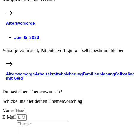
Altersvorsorge
Juni 15, 2023
Vorsorgevollmacht, Patientenverfügung – selbstbestimmt bleiben
Altersvorsorge
Arbeitskraftabsicherung
Familienplanung
Selbständ
mit Geld
Du hast einen Themenwunsch?
Schicke uns hier deinen Themenvorschlag!
Name
E-Mail