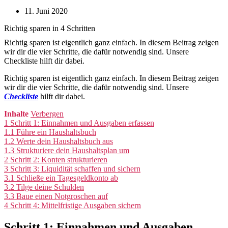
11. Juni 2020
Richtig sparen in 4 Schritten
Richtig sparen ist eigentlich ganz einfach. In diesem Beitrag zeigen
wir dir die vier Schritte, die dafür notwendig sind. Unsere
Checkliste hilft dir dabei.
Richtig sparen ist eigentlich ganz einfach. In diesem Beitrag zeigen
wir dir die vier Schritte, die dafür notwendig sind. Unsere
Checkliste
hilft dir dabei.
Inhalte
Verbergen
1
Schritt 1: Einnahmen und Ausgaben erfassen
1.1
Führe ein Haushaltsbuch
1.2
Werte dein Haushaltsbuch aus
1.3
Strukturiere dein Haushaltsplan um
2
Schritt 2: Konten strukturieren
3
Schritt 3: Liquidität schaffen und sichern
3.1
Schließe ein Tagesgeldkonto ab
3.2
Tilge deine Schulden
3.3
Baue einen Notgroschen auf
4
Schritt 4: Mittelfristige Ausgaben sichern
Schritt 1: Einnahmen und Ausgaben