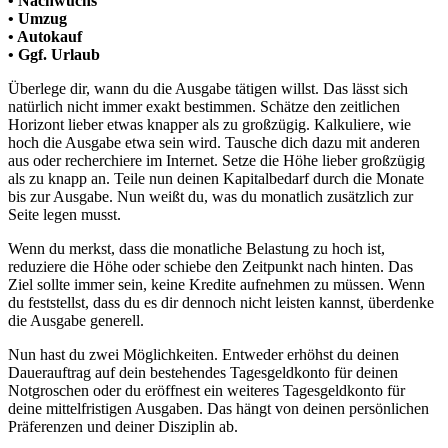
• Nachwuchs
• Umzug
• Autokauf
• Ggf. Urlaub
Überlege dir, wann du die Ausgabe tätigen willst. Das lässt sich
natürlich nicht immer exakt bestimmen. Schätze den zeitlichen
Horizont lieber etwas knapper als zu großzügig. Kalkuliere, wie
hoch die Ausgabe etwa sein wird. Tausche dich dazu mit anderen
aus oder recherchiere im Internet. Setze die Höhe lieber großzügig
als zu knapp an. Teile nun deinen Kapitalbedarf durch die Monate
bis zur Ausgabe. Nun weißt du, was du monatlich zusätzlich zur
Seite legen musst.
Wenn du merkst, dass die monatliche Belastung zu hoch ist,
reduziere die Höhe oder schiebe den Zeitpunkt nach hinten. Das
Ziel sollte immer sein, keine Kredite aufnehmen zu müssen. Wenn
du feststellst, dass du es dir dennoch nicht leisten kannst, überdenke
die Ausgabe generell.
Nun hast du zwei Möglichkeiten. Entweder erhöhst du deinen
Dauerauftrag auf dein bestehendes Tagesgeldkonto für deinen
Notgroschen oder du eröffnest ein weiteres Tagesgeldkonto für
deine mittelfristigen Ausgaben. Das hängt von deinen persönlichen
Präferenzen und deiner Disziplin ab.