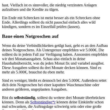
hast. Vielfach ist es sinnvoller, die niedrig verzinsten Anlagen
aufzulösen und die Kredite zu tilgen.
Ein Ende mit Schrecken ist meist besser als ein Schrecken ohne
Ende. Allerdings solltest du nicht pauschal einfach alles wild
kündigen, sondern es im Einzelfall prüfen (lassen).
Baue einen Notgroschen auf
Wenn du deine Verbindlichkeiten getilgt hast, geht es an den Aufbau
deines Notgroschens. Als Untergrenze empfehlen wir 5.000€. Die
solltest du in jedem Fall zur Verfügung haben. Ansonsten empfehlen
wir drei Monatsausgaben. Schau also einfach in deine
Haushaltsübersicht, was du jeden Monat fix und variabel ausgibst.
Diese Ausgaben solltest du drei Monate decken können. Sind es
mehr als 5.000€, brauchst du eben mehr.
Sind es weniger, bleibt es dennoch bei den 5.000€. Außerdem rettet
dich dein Notgroschen bei einer kaputten Waschmaschine oder
anderen größeren, ungeplanten Ausgaben.
Bist du
selbstständig
, solltest du weitere drei Monate überbrücken
können. Denn als
Selbstständige*r
können deine Einkünfte schon
mal schwanken, die Auftragslage schwierig sein oder eine große